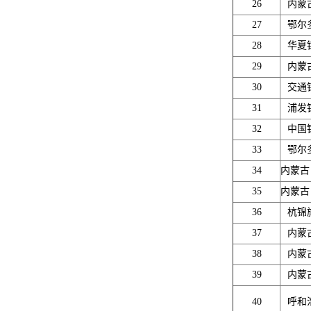
26
内蒙
27
鄂尔
28
华夏
29
内蒙
30
交通
31
浦发
32
中国
33
鄂尔
34
内蒙古
35
内蒙古
36
杭锦
37
内蒙
38
内蒙
39
内蒙
40
呼和