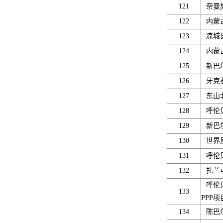
121
奈曼
122
内蒙
123
凉城
124
内蒙
125
新巴
126
牙克
127
东山
128
呼伦
129
新巴
130
世界
131
呼伦
132
扎兰
呼伦
133
PPP项
134
陈巴