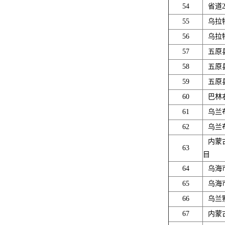
54
省道
55
乌拉
56
乌拉
57
五原
58
五原
59
五原
60
巴林
61
乌兰
62
乌兰
内蒙
63
目
64
乌海
65
乌海
66
乌兰
67
内蒙