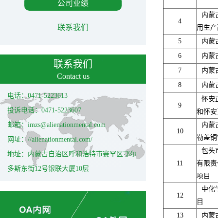
公司业绩
内蒙
4
联系我们
用生产
5
内蒙
6
内蒙
联系我们
7
内蒙
Contact us
8
内蒙
电话：0471-5223613
怀安
9
投诉电话：0471-5223607
和怀安
邮箱：imzs@alienationmental.com
内蒙
10
勒盖铜
网址：//alienationmental.com/
包头
地址：内蒙古自治区呼和浩特市赛罕区鄂尔
11
有限责
多斯东街12号银联大厦10层
项目
中化
12
目
13
内蒙