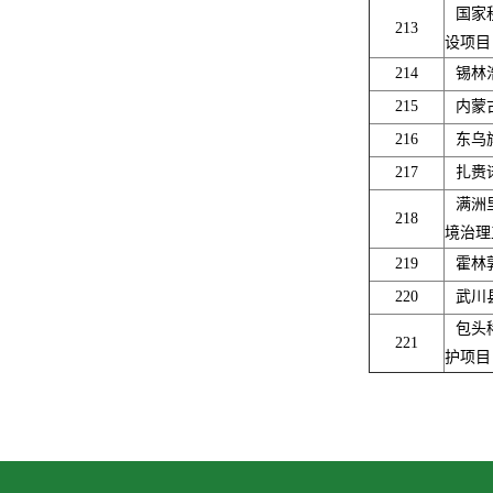
国家
213
设项目
214
锡林
215
内蒙
216
东乌
217
扎赉
满洲
218
境治理
219
霍林
220
武川
包头
221
护项目