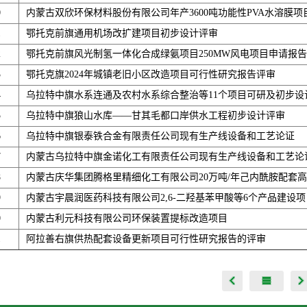
0
内蒙古双欣环保材料股份有限公司年产3600吨功能性PVA水溶膜
1
鄂托克前旗通用机场改扩建项目初步设计评审
2
鄂托克前旗风光制氢一体化合成绿氨项目250MW风电项目申请报
3
鄂托克旗2024年城镇老旧小区改造项目可行性研究报告评审
4
乌拉特中旗水系连通及农村水系综合整治等11个项目可研及初步设
5
乌拉特中旗狼山水库——甘其毛都口岸供水工程初步设计评审
6
乌拉特中旗银泰铁合金有限责任公司现有生产线设备和工艺论证
7
内蒙古乌拉特中旗金诺化工有限责任公司现有生产线设备和工艺论
8
内蒙古庆华集团腾格里精细化工有限公司20万吨/年己内酰胺配套
9
内蒙古宇晨润医药科技有限公司2,6-二羟基苯甲酸等6个产品建设项
0
内蒙古利元科技有限公司环保装置提标改造项目
1
阿拉善右旗供热配套设备更新项目可行性研究报告的评审