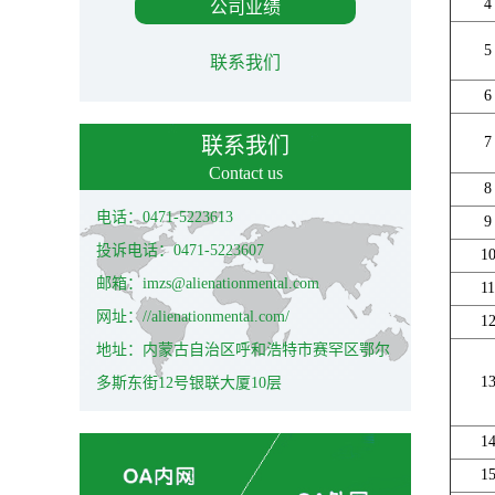
4
公司业绩
5
联系我们
6
联系我们
7
Contact us
8
电话：0471-5223613
9
投诉电话：0471-5223607
1
邮箱：imzs@alienationmental.com
11
网址：//alienationmental.com/
1
地址：内蒙古自治区呼和浩特市赛罕区鄂尔
1
多斯东街12号银联大厦10层
1
1