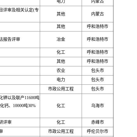
电力
内蒙古
目评审及相关认定(专
其他
内蒙古
其他
呼和浩特市
估报告评审
冶金
呼和浩特市
化工
呼和浩特市
其他
呼和浩特市
农业
包头市
电力
包头市
市政公用工程
包头市
化钾以及联产11600吨
钙、10000吨30%
化工
乌海市
研评审
化工
赤峰市
审
市政公用工程
呼伦贝尔市