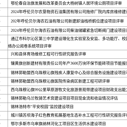
6
鄂伦春自治旗发展和改革委员会大杨树镇人居环境公厕项目评审
7
2024年呼伦贝尔农垦物资石油集团有限公司拖修厂院内库房维修建
8
202年呼伦贝尔海农石油有限公司新建卸油栈桥鹤位建设项目评审
9
2024年呼伦贝尔海农石油有限公司柴油储罐紧急切断阀门建设项目
通辽市科尔沁区第三中学建设理化生实验室及安监、多功能厅、校
0
络办公阅卷系统项目评审
1
兴和县体育场维修工程可行性研究报告评审
2
镶黄旗创新建材有限责任公司年产3600万块环保节能砖项目节能报
3
锡林郭勒盟西乌珠穆沁旗残疾人康复中心及综合服务设施建设项目
4
锡林郭勒盟西乌珠穆沁旗医院传染病区新建工程可研评审
5
西乌珠穆沁旗99公里草原游牧文化旅游景观带建设项目财政支出能
6
锡林郭勒乌兰牧骑艺术宫建设项目项目现金流和收益情况评估
7
锡林浩特市“平安校园”监控建设项目
8
城川镇苏坝海子红色教育拓展基地生态补水工程可行性研究报告评
9
鄂尔多斯市乌审旗纳林河化工项目区生活供水建设项目