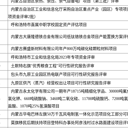
内蒙古自治区余热、余压、余气自备电厂项目（第三批）评审
内蒙古自治区工业和信息化厅采购自治区重点产业（园区）专项项
项资金评审2批）
呼和浩特市直属中职学校固定资产评估项目
内蒙古大唐隆德铁合金有限公司低钛铬铁合金项目产能置换方案评
内蒙古赛盛新材料有限公司年产800万吨碳化硅颗粒材料项目
呼和浩特市工业和信息化局2023年专项资金评审
0
土默特右旗“优秀粮食工程”可行性研究报告评审
包头市九原工业园区热电联产项目可行性研究报告评审
2
九原区供汽（蒸汽）经营权出让项目可行性研究报告评审
内蒙古永太化学有限公司一期年产18715吨精细化学品、30000吨氟
3
氯化钾、660吨硫酸钠、3460吨二氧化硅、11700吨硫酸钙、7200吨氯化
盐酸、1070吨25%氢溴酸项目
4
内蒙古华电巴林左旗50万千瓦风电制氢一体化示范项目化工部分可
5
莫旗移民后期扶持项目登特科办事处阿彦浅村过水路面建设项目评