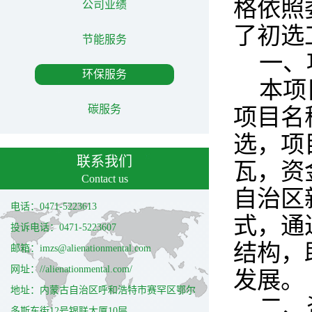
格依照
公司业绩
了初选
节能服务
一、
环保服务
本项
碳服务
项目名
选，项
联系我们
瓦，资
Contact us
自治区
电话：0471-5223613
式，通
投诉电话：0471-5223607
结构，
邮箱：imzs@alienationmental.com
网址：//alienationmental.com/
发展。
地址：内蒙古自治区呼和浩特市赛罕区鄂尔
二、
多斯东街12号银联大厦10层