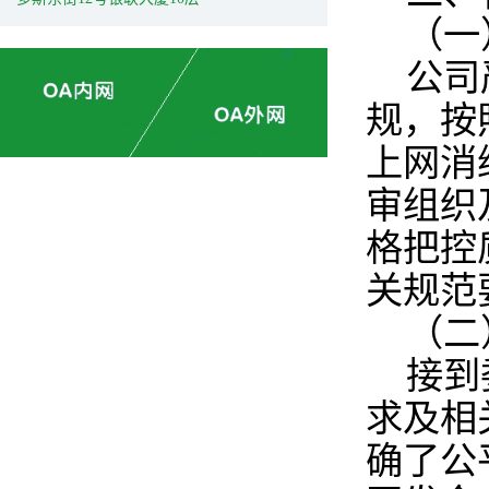
（一
公司
规，按
上网消
审组织
格把控
关规范
（二
接到
求及相
确了公