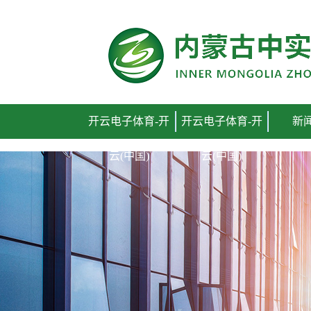
开云电子体育-开云(中国)
开云电子体育-开
开云电子体育-开
新
云(中国)
云(中国)