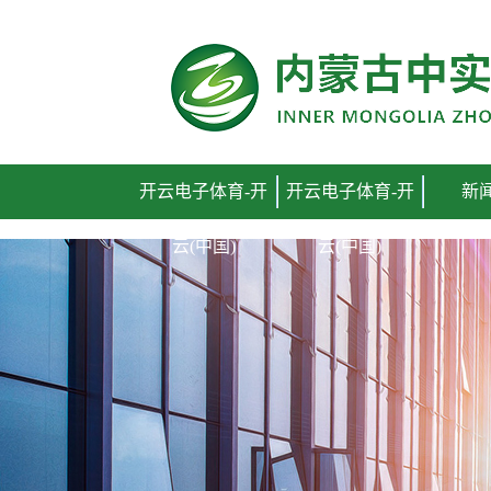
开云电子体育-开云(中国)
开云电子体育-开
开云电子体育-开
新
云(中国)
云(中国)