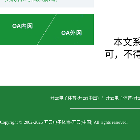
本文
可，不
开云电子体育-开云(中国)
/
开云电子体育-开
Copyright © 2002-2026 开云电子体育-开云(中国) All rights reserved.