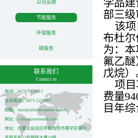
学品建
公司业绩
部三级
节能服务
该项
环保服务
布杜尔
为：本
碳服务
氟乙醚）
戊烷）
联系我们
Contact us
项目
电话：0471-5223613
费量94
投诉电话：0471-5223607
目年综合
邮箱：imzs@alienationmental.com
网址：//alienationmental.com/
地址：内蒙古自治区呼和浩特市赛罕区鄂尔
多斯东街12号银联大厦10层