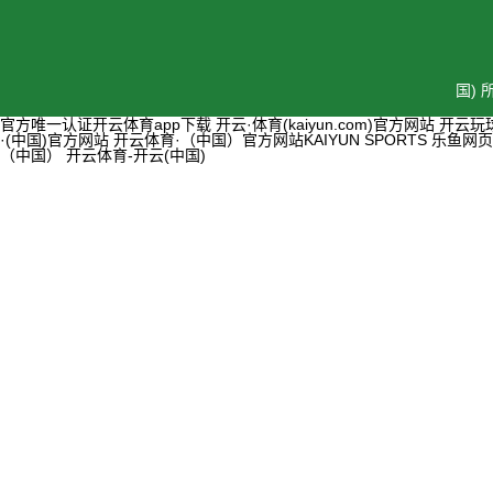
国)
官方唯一认证开云体育app下载
开云·体育(kaiyun.com)官方网站
开云玩球
·(中国)官方网站
开云体育·（中国）官方网站KAIYUN SPORTS
乐鱼网页版
（中国）
开云体育-开云(中国)