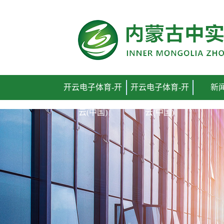
开云电子体育-开云(中国)
开云电子体育-开
开云电子体育-开
新
云(中国)
云(中国)