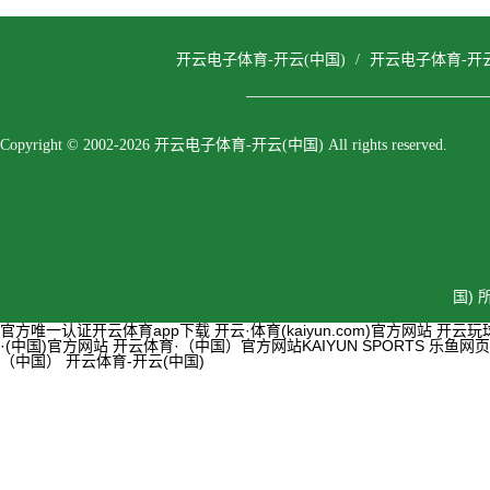
开云电子体育-开云(中国)
/
开云电子体育-开
Copyright © 2002-2026 开云电子体育-开云(中国) All rights reserved.
国)
官方唯一认证开云体育app下载
开云·体育(kaiyun.com)官方网站
开云玩球
·(中国)官方网站
开云体育·（中国）官方网站KAIYUN SPORTS
乐鱼网页版
（中国）
开云体育-开云(中国)