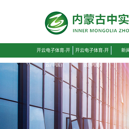
开云电子体育-开云(中国)
开云电子体育-开
开云电子体育-开
新
云(中国)
云(中国)