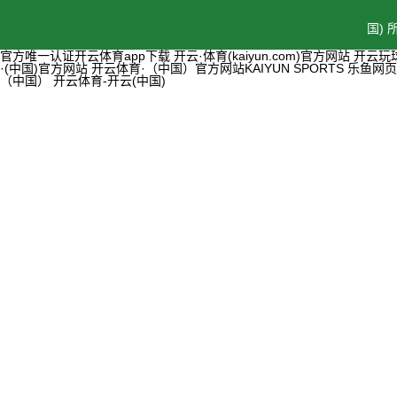
国)
官方唯一认证开云体育app下载
开云·体育(kaiyun.com)官方网站
开云玩球
·(中国)官方网站
开云体育·（中国）官方网站KAIYUN SPORTS
乐鱼网页版
（中国）
开云体育-开云(中国)