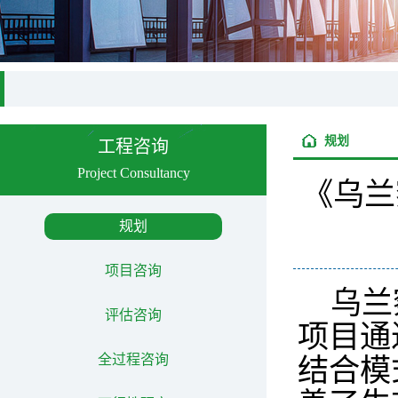
规划
工程咨询
Project Consultancy
《乌兰
规划
项目咨询
乌兰
评估咨询
项目通
全过程咨询
结合模