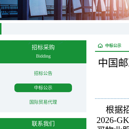
中标公示
招标采购
Bidding
中国邮
招标公告
中标公示
国际贸易代理
根据
2026
联系我们