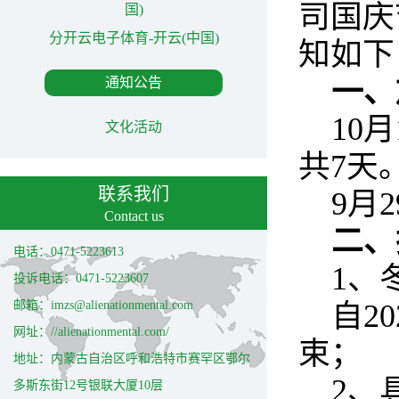
司国庆
国)
分开云电子体育-开云(中国)
知如下
一、
通知公告
10
文化活动
共7天
联系我们
9月
Contact us
二、
电话：0471-5223613
1
、
投诉电话：0471-5223607
邮箱：imzs@alienationmental.com
自2
网址：//alienationmental.com/
束；
地址：内蒙古自治区呼和浩特市赛罕区鄂尔
2
、
多斯东街12号银联大厦10层