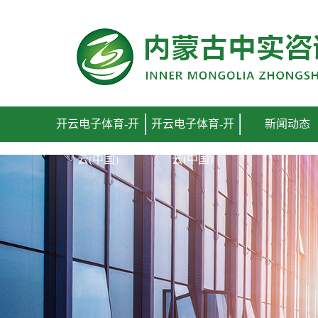
开云电子体育-开云(中国)
开云电子体育-开
开云电子体育-开
新闻动态
云(中国)
云(中国)