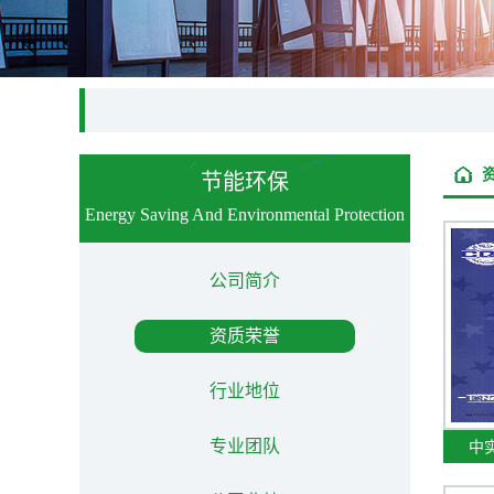
节能环保
Energy Saving And Environmental Protection
公司简介
资质荣誉
行业地位
专业团队
中