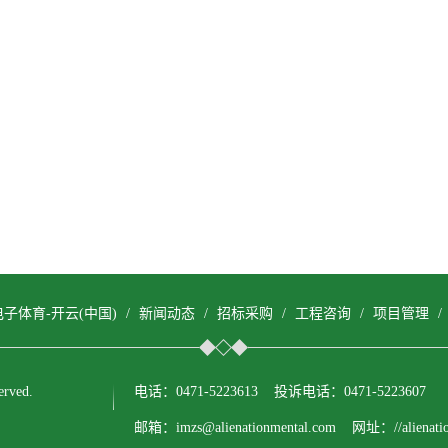
子体育-开云(中国)
/
新闻动态
/
招标采购
/
工程咨询
/
项目管理
rved.
电话：0471-5223613 投诉电话：0471-5223607
邮箱：imzs@alienationmental.com 网址：//alienatio