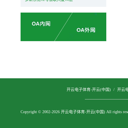
开云电子体育-开云(中国)
/
开云电
Copyright © 2002-2026 开云电子体育-开云(中国) All rights rese