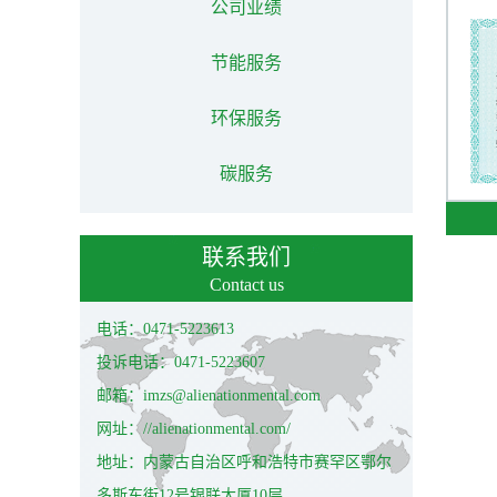
公司业绩
节能服务
环保服务
碳服务
联系我们
Contact us
电话：0471-5223613
投诉电话：0471-5223607
邮箱：imzs@alienationmental.com
网址：//alienationmental.com/
地址：内蒙古自治区呼和浩特市赛罕区鄂尔
多斯东街12号银联大厦10层