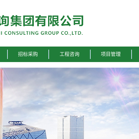
招标采购
工程咨询
项目管理