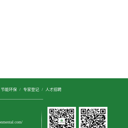
/
节能环保
/
专家登记
/
人才招聘
nmental.com/