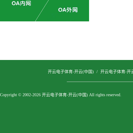
开云电子体育-开云(中国)
/
开云电子体育-开
Copyright © 2002-2026 开云电子体育-开云(中国) All rights reserved.