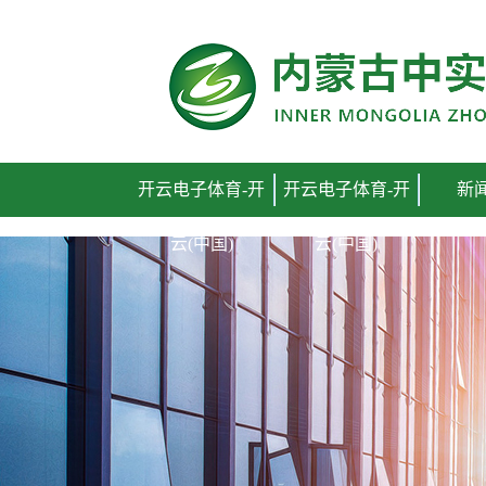
开云电子体育-开云(中国)
开云电子体育-开
开云电子体育-开
新
云(中国)
云(中国)