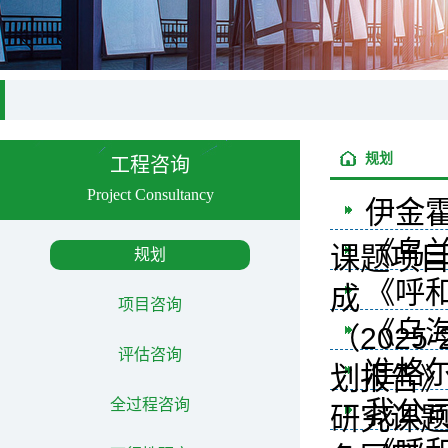
规划
工程咨询
Project Consultancy
伊金
《乌
课题项
规划
《呼
成
项目咨询
《乌
（202
评估咨询
准格尔
划报告
全过程咨询
我公
研究课