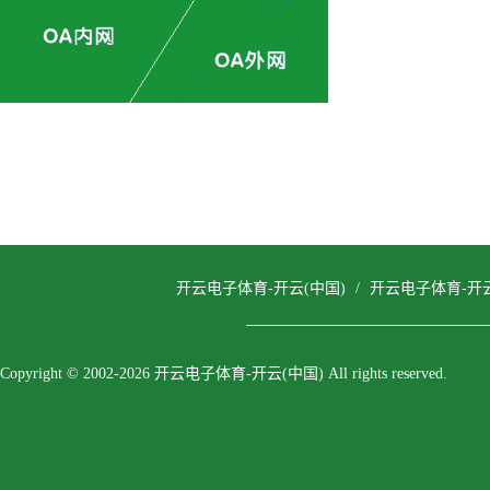
开云电子体育-开云(中国)
/
开云电子体育-开
Copyright © 2002-2026 开云电子体育-开云(中国) All rights reserved.