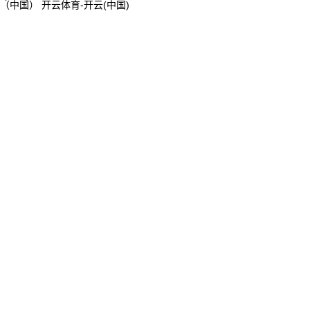
（中国）
开云体育-开云(中国)