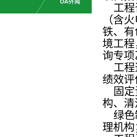
工程
（含火
铁、有
境工程
询专项
工程
绩效评
固定
构、清
绿色
理机构