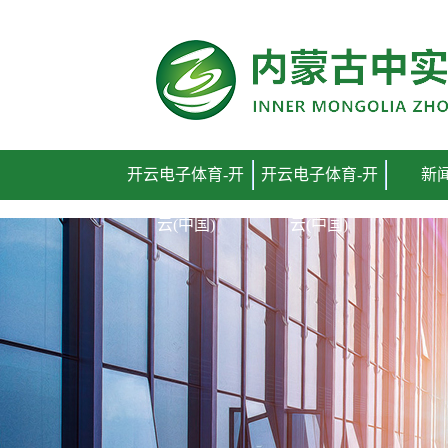
开云电子体育-开云(中国)
开云电子体育-开
开云电子体育-开
新
云(中国)
云(中国)